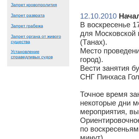
Запрет кровопролития
12.10.2010
Начал
Запрет разврата
В воскресенье 17
Запрет грабежа
для Московской 
Запрет органа от живого
(Танах).
существа
Место проведени
Установление
справедливых судов
город).
Вести занятия б
СНГ Пинхаса Го
Точное время за
некоторые дни м
мероприятия, вы
Ориентировочное 
по воскресеньям
минут).