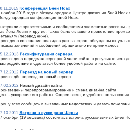
8.11.2015
Конференция Бней Ноах
 ноября 2015 года в Международном Центре движения Бней Ноах 
еждународная конференция Бней Ноах.
ыступили с приветствиями и сообщениями знаменитые раввины - р
ав Йона Левин и другие. Также было оглашено приветствие премь
етаньягу (перевод ниже).
роведено совещание ноахидов разных стран, обсуждены актуальн
икаких заявлений и сообщений официально не принималось.
5.12.2013
Реконфигурация сервера
роизведена переделка серверной части сайта, в результате чего д
ыстродействие и сделаться более удобной работа на сайте.
7.12.2012
Переезд на новый сервер
роизведён переезд на новый сервер.
7.02.2012
Новый дизайн сайта
роизведены перепрограммирование и смена дизайна сайта.
ель - ускорение его работы. Скорее всего, и удобство пользования 
рошу всех сообщать о выявленных недостатках и давать пожелани
7.10.2011
Встреча в сукке рава Шерки
7 октября (19 хешвана) состоялась встреча русскоязычных Бней Но