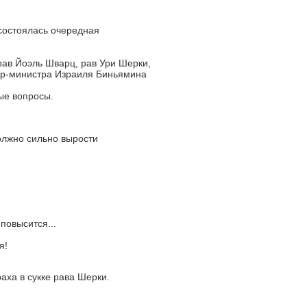
состоялась очередная
ав Йоэль Шварц, рав Ури Шерки,
ер-министра Израиля Биньямина
ые вопросы.
олжно сильно вырости
повысится...
я!
аха в сукке рава Шерки.