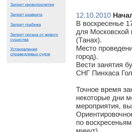
Запрет кровопролития
12.10.2010
Начал
Запрет разврата
В воскресенье 17
Запрет грабежа
для Московской 
Запрет органа от живого
(Танах).
существа
Место проведени
Установление
справедливых судов
город).
Вести занятия б
СНГ Пинхаса Го
Точное время за
некоторые дни м
мероприятия, вы
Ориентировочное 
по воскресеньям
минут).