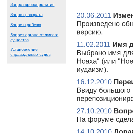
Запрет кровопролития
20.06.2011
Измен
Запрет разврата
Произведено обн
Запрет грабежа
версию.
Запрет органа от живого
существа
11.02.2011
Имя 
Установление
Выбрано имя для
справедливых судов
Ноаха" (или "Но
иудаизм).
16.12.2010
Пере
Ввиду большого 
перепозициониро
27.10.2010
Вопр
На форуме сдела
14.10.2010
Дора