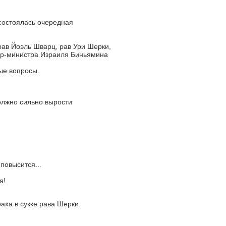
состоялась очередная
ав Йоэль Шварц, рав Ури Шерки,
ер-министра Израиля Биньямина
ые вопросы.
олжно сильно вырости
повысится...
я!
аха в сукке рава Шерки.