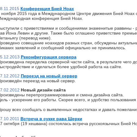
8.11.2015
Конференция Бней Ноах
 ноября 2015 года в Международном Центре движения Бней Ноах 
еждународная конференция Бней Ноах.
ыступили с приветствиями и сообщениями знаменитые раввины - р
ав Йона Левин и другие. Также было оглашено приветствие премь
етаньягу (перевод ниже).
роведено совещание ноахидов разных стран, обсуждены актуальн
икаких заявлений и сообщений официально не принималось.
5.12.2013
Реконфигурация сервера
роизведена переделка серверной части сайта, в результате чего д
ыстродействие и сделаться более удобной работа на сайте.
7.12.2012
Переезд на новый сервер
роизведён переезд на новый сервер.
7.02.2012
Новый дизайн сайта
роизведены перепрограммирование и смена дизайна сайта.
ель - ускорение его работы. Скорее всего, и удобство пользования 
рошу всех сообщать о выявленных недостатках и давать пожелани
7.10.2011
Встреча в сукке рава Шерки
7 октября (19 хешвана) состоялась встреча русскоязычных Бней Но