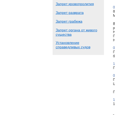
Запрет кровопролития
0
8
Запрет разврата
М
Запрет грабежа
В
р
Запрет органа от живого
Н
существа
П
Н
Установление
справедливых судов
0
П
б
1
П
0
П
Ц
П
1
1