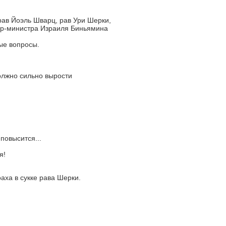
ав Йоэль Шварц, рав Ури Шерки,
ер-министра Израиля Биньямина
ые вопросы.
олжно сильно вырости
повысится...
я!
аха в сукке рава Шерки.