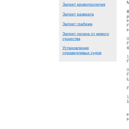
М
Запрет кровопролития
В
Запрет разврата
р
Н
Запрет грабежа
П
Н
Запрет органа от живого
существа
0
П
Установление
б
справедливых судов
1
П
0
П
Ц
П
1
1
Н
Н