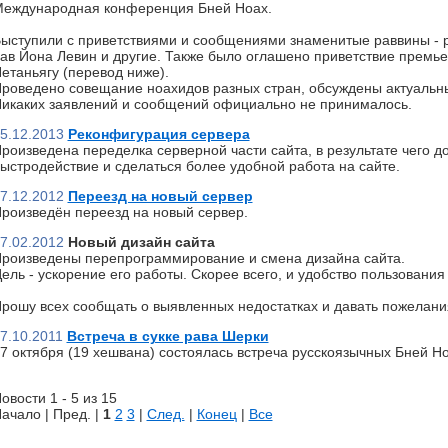
еждународная конференция Бней Ноах.
ыступили с приветствиями и сообщениями знаменитые раввины - р
ав Йона Левин и другие. Также было оглашено приветствие премь
етаньягу (перевод ниже).
роведено совещание ноахидов разных стран, обсуждены актуальн
икаких заявлений и сообщений официально не принималось.
5.12.2013
Реконфигурация сервера
роизведена переделка серверной части сайта, в результате чего д
ыстродействие и сделаться более удобной работа на сайте.
7.12.2012
Переезд на новый сервер
роизведён переезд на новый сервер.
7.02.2012
Новый дизайн сайта
роизведены перепрограммирование и смена дизайна сайта.
ель - ускорение его работы. Скорее всего, и удобство пользования 
рошу всех сообщать о выявленных недостатках и давать пожелани
7.10.2011
Встреча в сукке рава Шерки
7 октября (19 хешвана) состоялась встреча русскоязычных Бней Но
овости 1 - 5 из 15
ачало | Пред. |
1
2
3
|
След.
|
Конец
|
Все