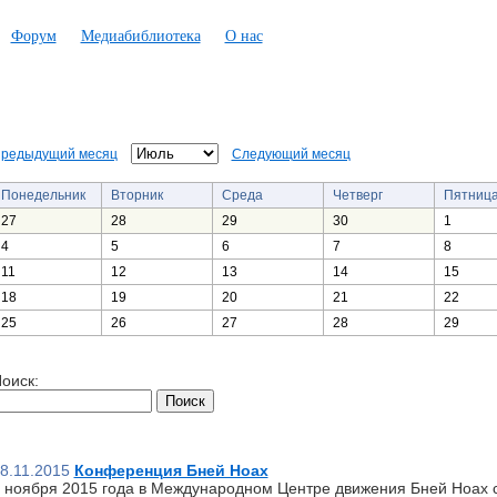
Форум
Медиабиблиотека
О нас
редыдущий месяц
Следующий месяц
Понедельник
Вторник
Среда
Четверг
Пятниц
27
28
29
30
1
4
5
6
7
8
11
12
13
14
15
18
19
20
21
22
25
26
27
28
29
оиск:
8.11.2015
Конференция Бней Ноах
 ноября 2015 года в Международном Центре движения Бней Ноах 