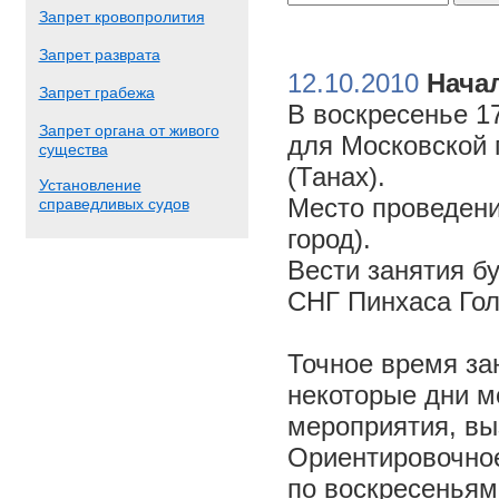
Запрет кровопролития
Запрет разврата
12.10.2010
Начал
Запрет грабежа
В воскресенье 17
Запрет органа от живого
для Московской 
существа
(Танах).
Установление
Место проведени
справедливых судов
город).
Вести занятия б
СНГ Пинхаса Го
Точное время за
некоторые дни м
мероприятия, вы
Ориентировочное 
по воскресеньям