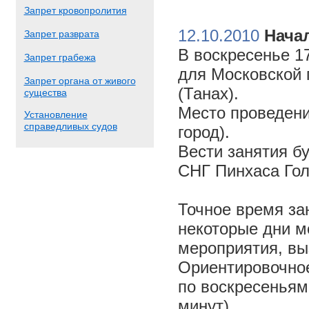
Запрет кровопролития
12.10.2010
Начал
Запрет разврата
В воскресенье 17
Запрет грабежа
для Московской 
Запрет органа от живого
(Танах).
существа
Место проведени
Установление
справедливых судов
город).
Вести занятия б
СНГ Пинхаса Го
Точное время за
некоторые дни м
мероприятия, вы
Ориентировочное 
по воскресеньям
минут).