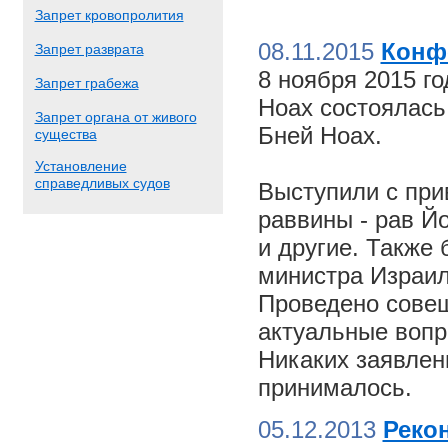
Запрет кровопролития
08.11.2015
Конф
Запрет разврата
8 ноября 2015 г
Запрет грабежа
Ноах состоялас
Запрет органа от живого
Бней Ноах.
существа
Установление
справедливых судов
Выступили с пр
раввины - рав Й
и другие. Также
министра Израил
Проведено совещ
актуальные вопр
Никаких заявлен
принималось.
05.12.2013
Реко