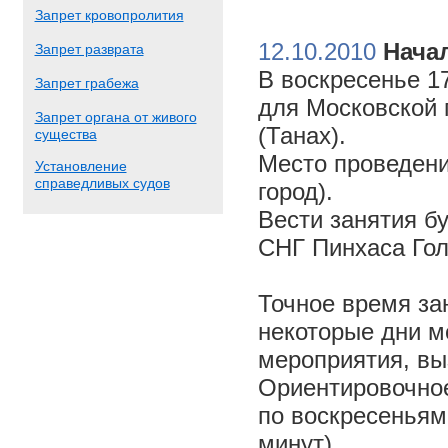
Запрет кровопролития
12.10.2010
Начал
Запрет разврата
В воскресенье 17
Запрет грабежа
для Московской 
Запрет органа от живого
(Танах).
существа
Место проведени
Установление
справедливых судов
город).
Вести занятия б
СНГ Пинхаса Го
Точное время за
некоторые дни м
мероприятия, вы
Ориентировочное 
по воскресеньям
минут).