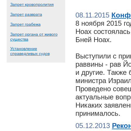
Запрет кровопролития
08.11.2015
Конф
Запрет разврата
8 ноября 2015 г
Запрет грабежа
Ноах состоялас
Запрет органа от живого
Бней Ноах.
существа
Установление
справедливых судов
Выступили с пр
раввины - рав Й
и другие. Также
министра Израил
Проведено совещ
актуальные вопр
Никаких заявлен
принималось.
05.12.2013
Реко