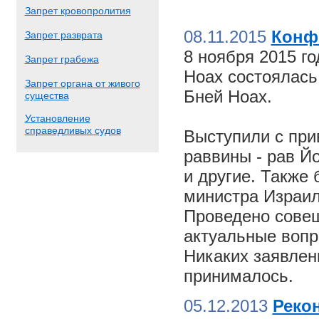
Запрет кровопролития
08.11.2015
Конф
Запрет разврата
8 ноября 2015 г
Запрет грабежа
Ноах состоялас
Запрет органа от живого
Бней Ноах.
существа
Установление
справедливых судов
Выступили с пр
раввины - рав Й
и другие. Также
министра Израил
Проведено совещ
актуальные вопр
Никаких заявлен
принималось.
05.12.2013
Реко