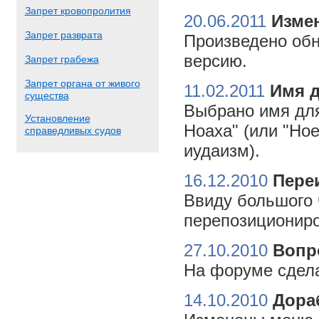
Запрет кровопролития
20.06.2011
Измен
Запрет разврата
Произведено обн
версию.
Запрет грабежа
Запрет органа от живого
11.02.2011
Имя 
существа
Выбрано имя для
Установление
Ноаха" (или "Но
справедливых судов
иудаизм).
16.12.2010
Пере
Ввиду большого 
перепозициониро
27.10.2010
Вопр
На форуме сдела
14.10.2010
Дора