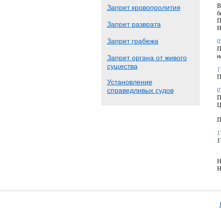
В
Запрет кровопролития
б
П
Запрет разврата
Н
Запрет грабежа
0
П
н
Запрет органа от живого
существа
1
П
Установление
справедливых судов
0
П
Ц
П
1
1
Н
Н