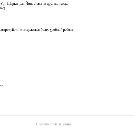
Ури Шерки, рав Йона Левин и другие. Также
же).
ыстродействие и сделаться более удобной работа
ки.
Сделано в АйТи центре