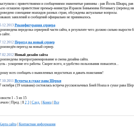
ыступили с приветствиями и сообщениями знаменитые раввины - рав Йоэль Шварц, рав 
ыло оглашено приветствие премьер-министра Израиля Биньямина Нетаньягу (перевод ни
роведено совещание ноахидов разных стран, обсуждены актуальные вопросы.
икаких заявлений и сообщений официально не принималось.
5.12.2013
Реконфигурация сервера
роизведена переделка серверной части сайта, в результате чего должно сильно вырости б
а сайте.
7.12.2012
Переезд на новый сервер
роизведён переезд на новый сервер.
7.02.2012
Новый дизайн сайта
роизведены перепрограммирование и смена дизайна сайта.
ель - ускорение его работы. Скорее всего, и удобство пользования повысится...
рошу всех сообщать о выявленных недостатках и давать пожелания!
7.10.2011
Встреча в сукке рава Шерки
7 октября (19 хешвана) состоялась встреча русскоязычных Бней Ноаха в сукке рава Шер
овости 1 - 5 из 15
ачало | Пред. |
1
2
3
|
След.
|
Конец
|
Все
Карта сайта
|
Контактная информация