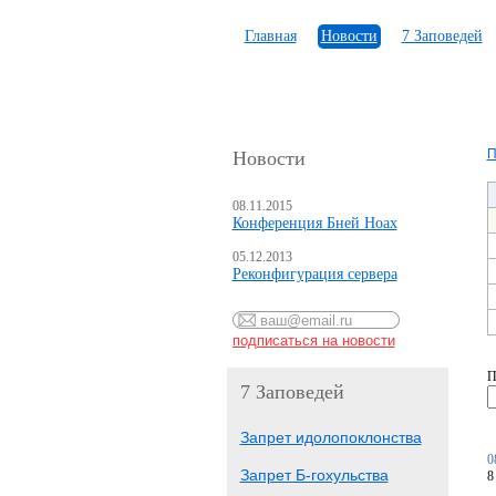
Главная
Новости
7 Заповедей
П
Новости
08.11.2015
Конференция Бней Ноах
05.12.2013
Реконфигурация сервера
П
7 Заповедей
Запрет идолопоклонства
0
Запрет Б-гохульства
8