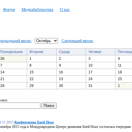
Форум
Медиабиблиотека
О нас
редыдущий месяц
Следующий месяц
Понедельник
Вторник
Среда
Четверг
Пятниц
30
1
2
3
4
7
8
9
10
11
14
15
16
17
18
21
22
23
24
25
28
29
30
31
1
оиск:
8.11.2015
Конференция Бней Ноах
 ноября 2015 года в Международном Центре движения Бней Ноах состоялась очередная