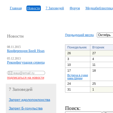
Главная
Новости
7 Заповедей
Форум
Медиабиблиотека
Предыдущий месяц
Новости
08.11.2015
Понедельник
Вторник
Конференция Бней Ноах
26
27
05.12.2013
3
4
Реконфигурация сервера
10
11
17
18
Встреча в сукке
рава Шерки
24
25
7 Заповедей
31
1
Запрет идолопоклонства
Поиск:
Запрет Б-гохульства