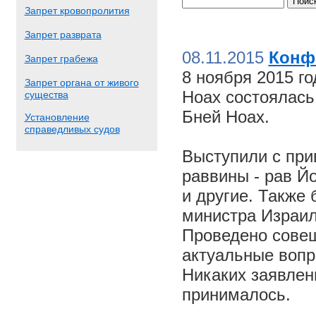
Запрет кровопролития
Запрет разврата
08.11.2015
Конф
Запрет грабежа
8 ноября 2015 г
Запрет органа от живого
Ноах состоялас
существа
Бней Ноах.
Установление
справедливых судов
Выступили с пр
раввины - рав Й
и другие. Также
министра Израил
Проведено совещ
актуальные вопр
Никаких заявлен
принималось.