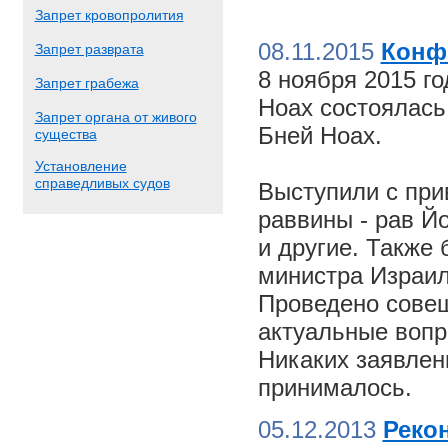
Запрет кровопролития
08.11.2015
Конф
Запрет разврата
8 ноября 2015 г
Запрет грабежа
Ноах состоялас
Запрет органа от живого
Бней Ноах.
существа
Установление
справедливых судов
Выступили с пр
раввины - рав Й
и другие. Также
министра Израил
Проведено совещ
актуальные вопр
Никаких заявлен
принималось.
05.12.2013
Реко