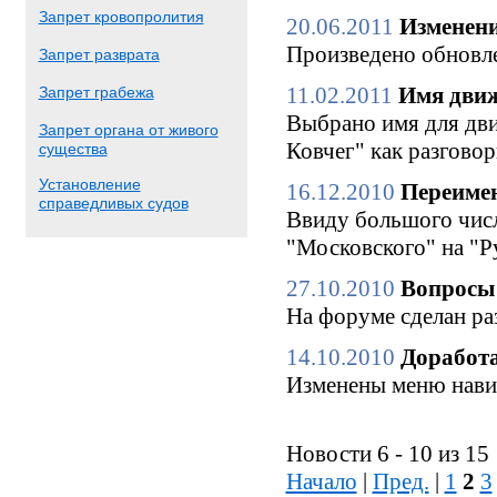
Запрет кровопролития
20.06.2011
Изменени
Произведено обновле
Запрет разврата
11.02.2011
Имя движ
Запрет грабежа
Выбрано имя для дви
Запрет органа от живого
Ковчег" как разгово
существа
Установление
16.12.2010
Переимен
справедливых судов
Ввиду большого числ
"Московского" на "Р
27.10.2010
Вопросы 
На форуме сделан ра
14.10.2010
Доработа
Изменены меню нави
Новости 6 - 10 из 15
Начало
|
Пред.
|
1
2
3