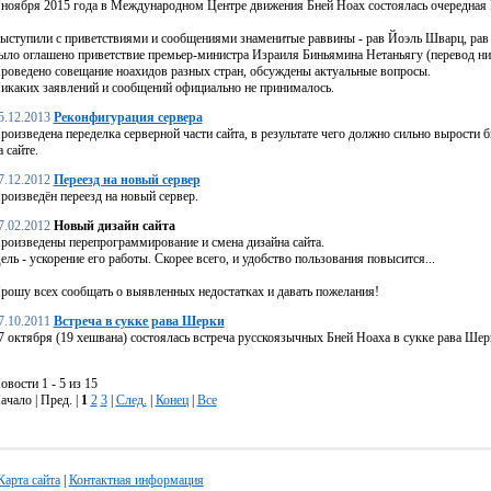
 ноября 2015 года в Международном Центре движения Бней Ноах состоялась очередная
ыступили с приветствиями и сообщениями знаменитые раввины - рав Йоэль Шварц, рав 
ыло оглашено приветствие премьер-министра Израиля Биньямина Нетаньягу (перевод ни
роведено совещание ноахидов разных стран, обсуждены актуальные вопросы.
икаких заявлений и сообщений официально не принималось.
5.12.2013
Реконфигурация сервера
роизведена переделка серверной части сайта, в результате чего должно сильно вырости б
а сайте.
7.12.2012
Переезд на новый сервер
роизведён переезд на новый сервер.
7.02.2012
Новый дизайн сайта
роизведены перепрограммирование и смена дизайна сайта.
ель - ускорение его работы. Скорее всего, и удобство пользования повысится...
рошу всех сообщать о выявленных недостатках и давать пожелания!
7.10.2011
Встреча в сукке рава Шерки
7 октября (19 хешвана) состоялась встреча русскоязычных Бней Ноаха в сукке рава Шер
овости 1 - 5 из 15
ачало | Пред. |
1
2
3
|
След.
|
Конец
|
Все
Карта сайта
|
Контактная информация