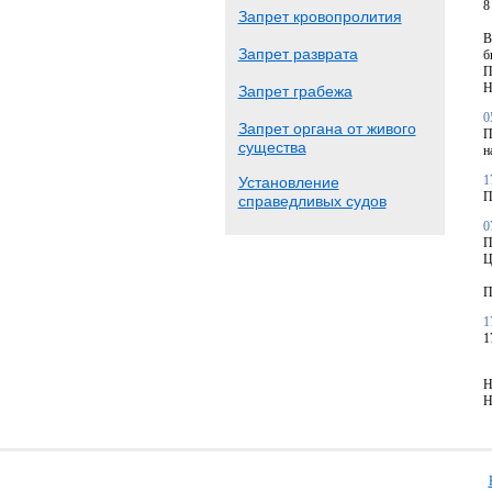
8
Запрет кровопролития
В
Запрет разврата
б
П
Н
Запрет грабежа
0
Запрет органа от живого
П
существа
н
1
Установление
П
справедливых судов
0
П
Ц
П
1
1
Н
Н