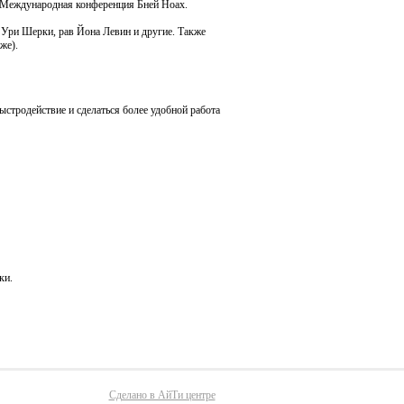
 Международная конференция Бней Ноах.
Ури Шерки, рав Йона Левин и другие. Также
же).
ыстродействие и сделаться более удобной работа
ки.
Сделано в АйТи центре