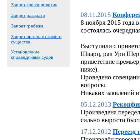
Запрет кровопролития
08.11.2015
Конфере
Запрет разврата
8 ноября 2015 года
Запрет грабежа
состоялась очередн
Запрет органа от живого
существа
Выступили с приветс
Установление
Шварц, рав Ури Шерк
справедливых судов
приветствие премьер
ниже).
Проведено совещание
вопросы.
Никаких заявлений и
05.12.2013
Реконфи
Произведена переделк
сильно вырости быстр
17.12.2012
Переезд 
Произведён переезд 