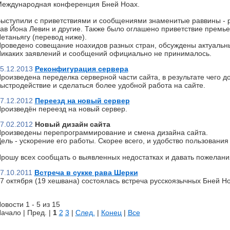
еждународная конференция Бней Ноах.
ыступили с приветствиями и сообщениями знаменитые раввины - р
ав Йона Левин и другие. Также было оглашено приветствие премь
етаньягу (перевод ниже).
роведено совещание ноахидов разных стран, обсуждены актуальн
икаких заявлений и сообщений официально не принималось.
5.12.2013
Реконфигурация сервера
роизведена переделка серверной части сайта, в результате чего д
ыстродействие и сделаться более удобной работа на сайте.
7.12.2012
Переезд на новый сервер
роизведён переезд на новый сервер.
7.02.2012
Новый дизайн сайта
роизведены перепрограммирование и смена дизайна сайта.
ель - ускорение его работы. Скорее всего, и удобство пользования 
рошу всех сообщать о выявленных недостатках и давать пожелани
7.10.2011
Встреча в сукке рава Шерки
7 октября (19 хешвана) состоялась встреча русскоязычных Бней Но
овости 1 - 5 из 15
ачало | Пред. |
1
2
3
|
След.
|
Конец
|
Все