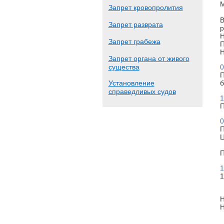
М
Запрет кровопролития
В
Запрет разврата
р
Н
Запрет грабежа
П
Н
Запрет органа от живого
существа
0
П
Установление
б
справедливых судов
1
П
0
П
Ц
П
1
1
Н
Н