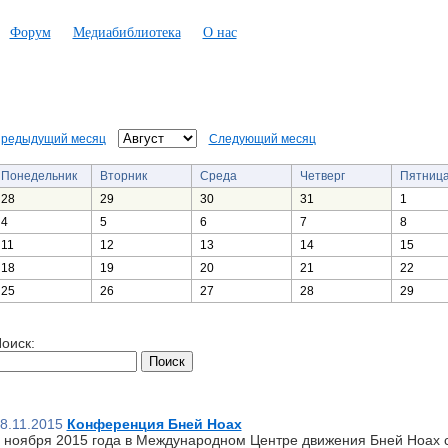
Форум
Медиабиблиотека
О нас
редыдущий месяц
Следующий месяц
Понедельник
Вторник
Среда
Четверг
Пятниц
28
29
30
31
1
4
5
6
7
8
11
12
13
14
15
18
19
20
21
22
25
26
27
28
29
оиск:
8.11.2015
Конференция Бней Ноах
 ноября 2015 года в Международном Центре движения Бней Ноах 