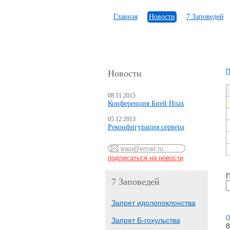
Главная
Новости
7 Заповедей
П
Новости
08.11.2015
Конференция Бней Ноах
05.12.2013
Реконфигурация сервера
П
7 Заповедей
Запрет идолопоклонства
0
Запрет Б-гохульства
8