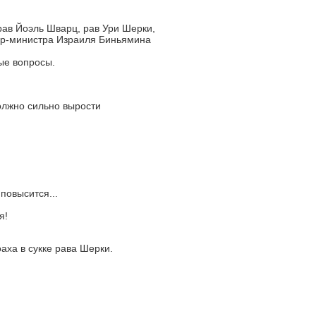
ав Йоэль Шварц, рав Ури Шерки,
ер-министра Израиля Биньямина
ые вопросы.
олжно сильно вырости
повысится...
я!
аха в сукке рава Шерки.