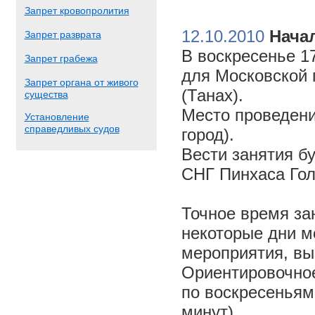
Запрет кровопролития
12.10.2010
Начал
Запрет разврата
В воскресенье 17
Запрет грабежа
для Московской 
Запрет органа от живого
(Танах).
существа
Место проведени
Установление
справедливых судов
город).
Вести занятия б
СНГ Пинхаса Го
Точное время за
некоторые дни м
мероприятия, вы
Ориентировочное 
по воскресеньям
минут).