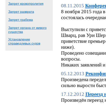
Запрет кровопролития
08.11.2015
Конфере
8 ноября 2015 года
Запрет разврата
состоялась очередн
Запрет грабежа
Запрет органа от живого
Выступили с приветс
существа
Шварц, рав Ури Шерк
Установление
приветствие премьер
справедливых судов
ниже).
Проведено совещание
вопросы.
Никаких заявлений и
05.12.2013
Реконфи
Произведена переделк
сильно вырости быстр
17.12.2012
Переезд 
Произведён переезд 