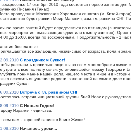
 воскресенье 17 октября 2010 года состоится первое занятие для 
зучению Писания (Танах).
есто проведения: Московская Хоральная синагога (м. Китай-город)
ести занятия будет раввин Меир Маневич, зам. гл. раввина СНГ П
очное время занятий будет определяться по пятницам (в некоторы
ные мероприятия, вызывающие сдвиг или отмену занятия). Ориент
4:00 до 16:00, всегда по воскресеньям. Продолжительность - 1 час
анятия бесплатные.
риглашаются все желающие, независимо от возраста, пола и знан
2.09.2010
С праздником Суккот!
тобы расставить правильно акценты во всем многообразии жизни с
е утратить всю полноту связи, установившейся между Творцом и Ег
глублять понимание нашей роли, нашего места в мире и в истории 
ак-то освежить ощущение радости, заложенной на самом деле в к
раздник Суккот.
6.09.2010
Встреча с гл. раввином СНГ
остоялась встреча инициативной группы Бней Ноах с руководство
8.09.2010
С Новым Годом!
ароду Израиля - единства.
 всем нам - хорошей записи в Книге Жизни!
1.08.2010
Начались уроки...