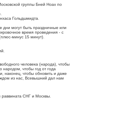
Московской группы Бней Ноах по
.
инхаса Гольдшмидта.
е дни могут быть праздничные или
ировочное время проведения - с
 (плюс-минус 15 минут).
ий.
вободного человека (народа), чтобы
о народом, чтобы год от года
и, наконец, чтобы обновить и даже
аждом из нас, Всевышний дал нам
м раввината СНГ и Москвы.