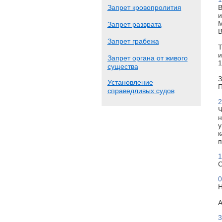
Запрет кровопролития
В
и
М
Запрет разврата
В
Запрет грабежа
Т
и
Запрет органа от живого
1
существа
З
Установление
П
справедливых судов
2
Ч
н
у
к
п
1
С
0
Н
А
3