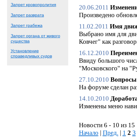
Запрет кровопролития
20.06.2011
Изменени
Произведено обновле
Запрет разврата
11.02.2011
Имя движ
Запрет грабежа
Выбрано имя для дви
Запрет органа от живого
Ковчег" как разгово
существа
Установление
16.12.2010
Переимен
справедливых судов
Ввиду большого числ
"Московского" на "Р
27.10.2010
Вопросы 
На форуме сделан ра
14.10.2010
Доработа
Изменены меню нави
Новости 6 - 10 из 15
Начало
|
Пред.
|
1
2
3