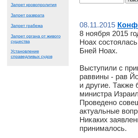
Запрет кровопролития
Запрет разврата
08.11.2015
Конф
Запрет грабежа
8 ноября 2015 г
Запрет органа от живого
Ноах состоялас
существа
Бней Ноах.
Установление
справедливых судов
Выступили с пр
раввины - рав Й
и другие. Также
министра Израил
Проведено совещ
актуальные вопр
Никаких заявлен
принималось.