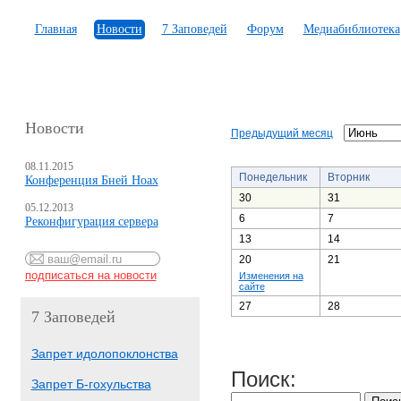
Главная
Новости
7 Заповедей
Форум
Медиабиблиотека
Новости
Предыдущий месяц
08.11.2015
Понедельник
Вторник
Конференция Бней Ноах
30
31
05.12.2013
6
7
Реконфигурация сервера
13
14
20
21
Изменения на
сайте
27
28
7 Заповедей
Запрет идолопоклонства
Поиск:
Запрет Б-гохульства