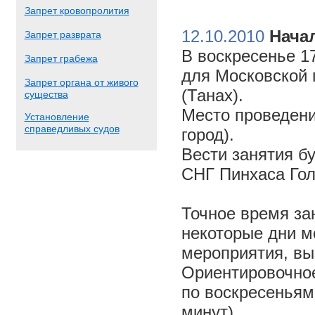
Запрет кровопролития
12.10.2010
Начал
Запрет разврата
В воскресенье 17
Запрет грабежа
для Московской 
Запрет органа от живого
(Танах).
существа
Место проведени
Установление
справедливых судов
город).
Вести занятия б
СНГ Пинхаса Го
Точное время за
некоторые дни м
мероприятия, вы
Ориентировочное 
по воскресеньям
минут).