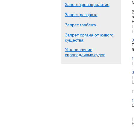
М
Запрет кровопролития
В
Запрет разврата
р
Н
Запрет грабежа
П
Н
Запрет органа от живого
существа
0
П
Установление
б
справедливых судов
1
П
0
П
Ц
П
1
1
Н
Н