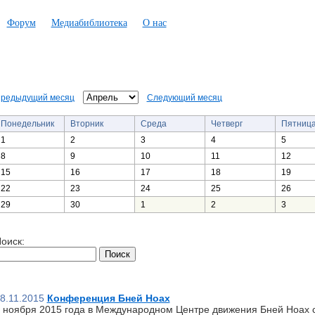
Форум
Медиабиблиотека
О нас
редыдущий месяц
Следующий месяц
Понедельник
Вторник
Среда
Четверг
Пятниц
1
2
3
4
5
8
9
10
11
12
15
16
17
18
19
22
23
24
25
26
29
30
1
2
3
оиск:
8.11.2015
Конференция Бней Ноах
 ноября 2015 года в Международном Центре движения Бней Ноах 