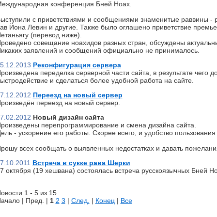
еждународная конференция Бней Ноах.
ыступили с приветствиями и сообщениями знаменитые раввины - р
ав Йона Левин и другие. Также было оглашено приветствие премь
етаньягу (перевод ниже).
роведено совещание ноахидов разных стран, обсуждены актуальн
икаких заявлений и сообщений официально не принималось.
5.12.2013
Реконфигурация сервера
роизведена переделка серверной части сайта, в результате чего д
ыстродействие и сделаться более удобной работа на сайте.
7.12.2012
Переезд на новый сервер
роизведён переезд на новый сервер.
7.02.2012
Новый дизайн сайта
роизведены перепрограммирование и смена дизайна сайта.
ель - ускорение его работы. Скорее всего, и удобство пользования 
рошу всех сообщать о выявленных недостатках и давать пожелани
7.10.2011
Встреча в сукке рава Шерки
7 октября (19 хешвана) состоялась встреча русскоязычных Бней Но
овости 1 - 5 из 15
ачало | Пред. |
1
2
3
|
След.
|
Конец
|
Все