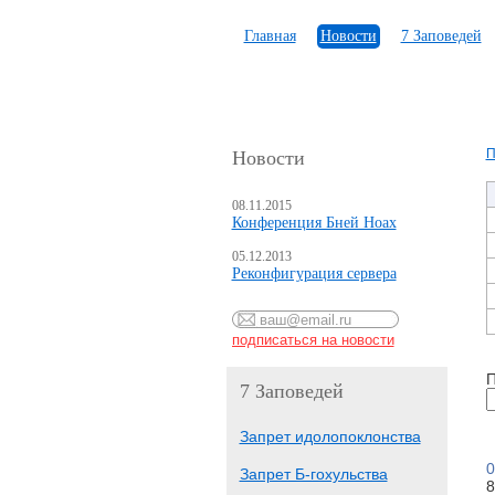
Главная
Новости
7 Заповедей
П
Новости
08.11.2015
Конференция Бней Ноах
05.12.2013
Реконфигурация сервера
П
7 Заповедей
Запрет идолопоклонства
0
Запрет Б-гохульства
8