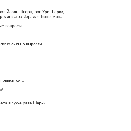
ав Йоэль Шварц, рав Ури Шерки,
ер-министра Израиля Биньямина
ые вопросы.
олжно сильно вырости
повысится...
я!
аха в сукке рава Шерки.