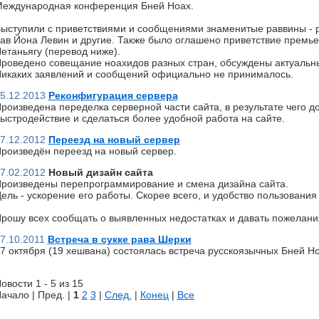
еждународная конференция Бней Ноах.
ыступили с приветствиями и сообщениями знаменитые раввины - р
ав Йона Левин и другие. Также было оглашено приветствие премь
етаньягу (перевод ниже).
роведено совещание ноахидов разных стран, обсуждены актуальн
икаких заявлений и сообщений официально не принималось.
5.12.2013
Реконфигурация сервера
роизведена переделка серверной части сайта, в результате чего д
ыстродействие и сделаться более удобной работа на сайте.
7.12.2012
Переезд на новый сервер
роизведён переезд на новый сервер.
7.02.2012
Новый дизайн сайта
роизведены перепрограммирование и смена дизайна сайта.
ель - ускорение его работы. Скорее всего, и удобство пользования 
рошу всех сообщать о выявленных недостатках и давать пожелани
7.10.2011
Встреча в сукке рава Шерки
7 октября (19 хешвана) состоялась встреча русскоязычных Бней Но
овости 1 - 5 из 15
ачало | Пред. |
1
2
3
|
След.
|
Конец
|
Все