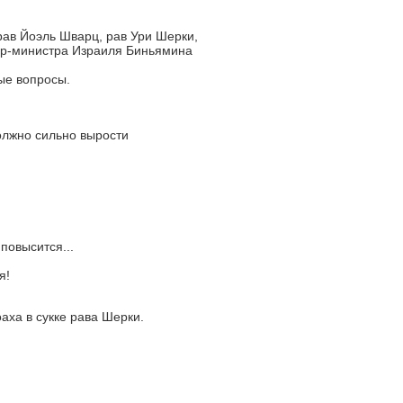
ав Йоэль Шварц, рав Ури Шерки,
ер-министра Израиля Биньямина
ые вопросы.
олжно сильно вырости
повысится...
я!
аха в сукке рава Шерки.