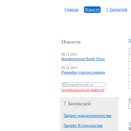
Главная
Новости
7 Заповедей
П
Новости
08.11.2015
Конференция Бней Ноах
05.12.2013
Реконфигурация сервера
П
7 Заповедей
Запрет идолопоклонства
0
Запрет Б-гохульства
8