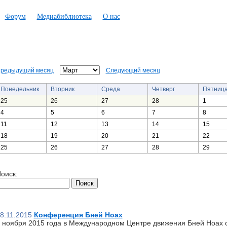
Форум
Медиабиблиотека
О нас
редыдущий месяц
Следующий месяц
Понедельник
Вторник
Среда
Четверг
Пятниц
25
26
27
28
1
4
5
6
7
8
11
12
13
14
15
18
19
20
21
22
25
26
27
28
29
оиск:
8.11.2015
Конференция Бней Ноах
 ноября 2015 года в Международном Центре движения Бней Ноах 