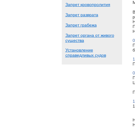
М
Запрет кровопролития
В
Запрет разврата
р
Н
Запрет грабежа
П
Н
Запрет органа от живого
существа
0
П
Установление
б
справедливых судов
1
П
0
П
Ц
П
1
1
Н
Н