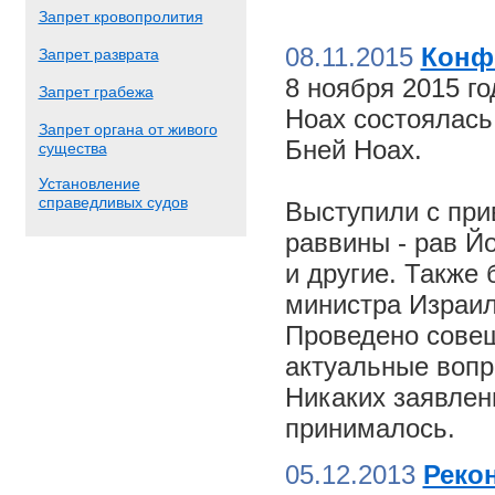
Запрет кровопролития
08.11.2015
Конф
Запрет разврата
8 ноября 2015 г
Запрет грабежа
Ноах состоялас
Запрет органа от живого
Бней Ноах.
существа
Установление
справедливых судов
Выступили с пр
раввины - рав Й
и другие. Также
министра Израил
Проведено совещ
актуальные вопр
Никаких заявлен
принималось.
05.12.2013
Реко