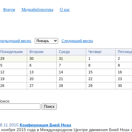
Форум
Медиабиблиотека
О нас
редыдущий месяц
Следующий месяц
Понедельник
Вторник
Среда
Четверг
Пятниц
29
30
31
1
2
5
6
7
8
9
12
13
14
15
16
19
20
21
22
23
26
27
28
29
30
оиск:
8.11.2015
Конференция Бней Ноах
 ноября 2015 года в Международном Центре движения Бней Ноах 