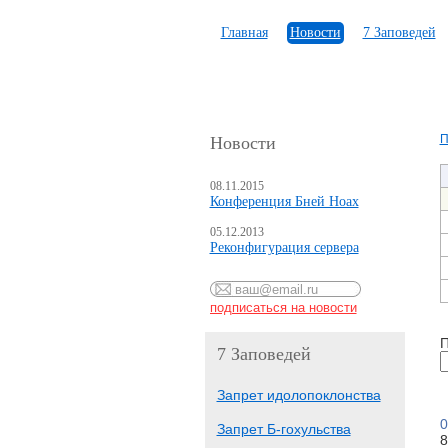
Главная
Новости
7 Заповедей
П
Новости
08.11.2015
Конференция Бней Ноах
05.12.2013
Реконфигурация сервера
П
7 Заповедей
Запрет идолопоклонства
0
Запрет Б-гохульства
8