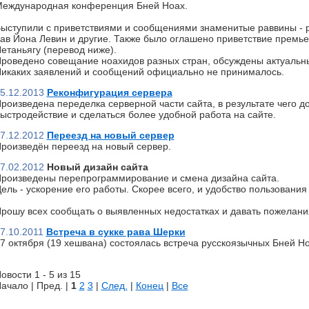
еждународная конференция Бней Ноах.
ыступили с приветствиями и сообщениями знаменитые раввины - р
ав Йона Левин и другие. Также было оглашено приветствие премь
етаньягу (перевод ниже).
роведено совещание ноахидов разных стран, обсуждены актуальн
икаких заявлений и сообщений официально не принималось.
5.12.2013
Реконфигурация сервера
роизведена переделка серверной части сайта, в результате чего д
ыстродействие и сделаться более удобной работа на сайте.
7.12.2012
Переезд на новый сервер
роизведён переезд на новый сервер.
7.02.2012
Новый дизайн сайта
роизведены перепрограммирование и смена дизайна сайта.
ель - ускорение его работы. Скорее всего, и удобство пользования 
рошу всех сообщать о выявленных недостатках и давать пожелани
7.10.2011
Встреча в сукке рава Шерки
7 октября (19 хешвана) состоялась встреча русскоязычных Бней Но
овости 1 - 5 из 15
ачало | Пред. |
1
2
3
|
След.
|
Конец
|
Все