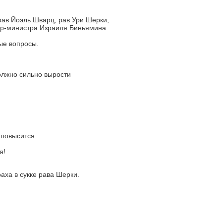
ав Йоэль Шварц, рав Ури Шерки,
ер-министра Израиля Биньямина
ые вопросы.
олжно сильно вырости
повысится...
я!
аха в сукке рава Шерки.