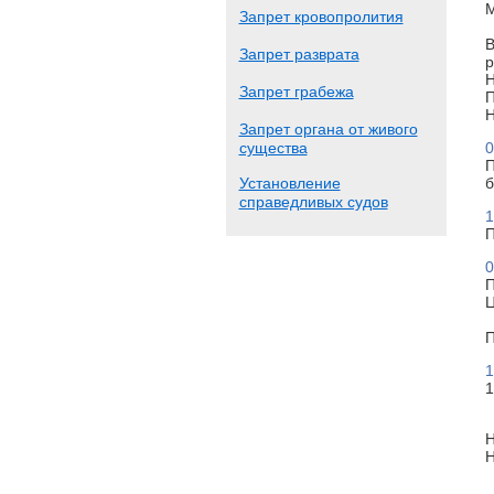
М
Запрет кровопролития
В
Запрет разврата
р
Н
Запрет грабежа
П
Н
Запрет органа от живого
существа
0
П
Установление
б
справедливых судов
1
П
0
П
Ц
П
1
1
Н
Н