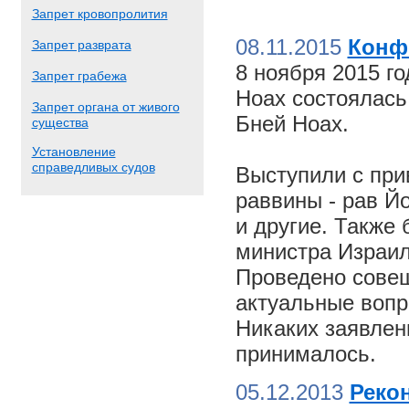
Запрет кровопролития
08.11.2015
Конф
Запрет разврата
8 ноября 2015 г
Запрет грабежа
Ноах состоялас
Запрет органа от живого
Бней Ноах.
существа
Установление
справедливых судов
Выступили с пр
раввины - рав Й
и другие. Также
министра Израил
Проведено совещ
актуальные вопр
Никаких заявлен
принималось.
05.12.2013
Реко