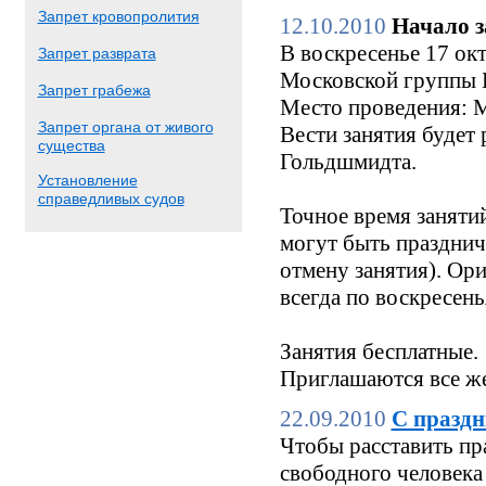
Запрет кровопролития
12.10.2010
Начало з
В воскресенье 17 окт
Запрет разврата
Московской группы Б
Запрет грабежа
Место проведения: М
Запрет органа от живого
Вести занятия будет
существа
Гольдшмидта.
Установление
справедливых судов
Точное время заняти
могут быть праздни
отмену занятия). Ори
всегда по воскресен
Занятия бесплатные.
Приглашаются все же
22.09.2010
С праздн
Чтобы расставить пр
свободного человека 