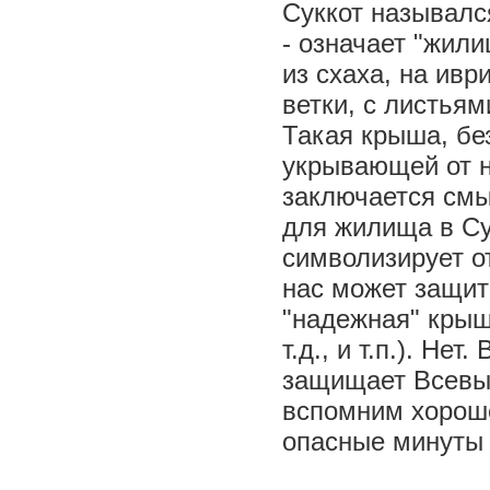
Суккот назывался
- означает "жил
из схаха, на ивр
ветки, с листьям
Такая крыша, бе
укрывающей от н
заключается смы
для жилища в Сук
символизирует от
нас может защит
"надежная" крыша
т.д., и т.п.). Не
защищает Всевыш
вспомним хороше
опасные минуты 