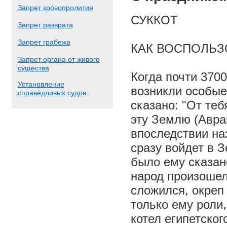
Запрет кровопролития
СУККОТ
Запрет разврата
Запрет грабежа
КАК ВОСПОЛЬЗ
Запрет органа от живого
существа
Когда почти 370
Установление
возникли особые
справедливых судов
сказано: "От те
эту Землю (Авра
впоследствии на
сразу войдет в З
было ему сказан
народ произошел
сложился, окреп
только ему роли
котел египетског