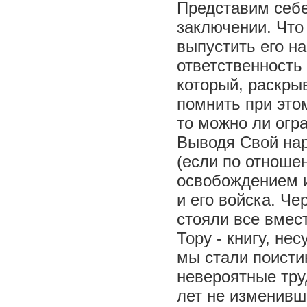
Представим себе
заключении. Что
выпустить его н
ответственность 
который, раскры
помнить при этом
то можно ли огр
Выводя Свой нар
(если по отноше
освобождением и
и его войска. Ч
стояли все вмес
Тору - книгу, не
мы стали поист
невероятные тру
лет не изменивш