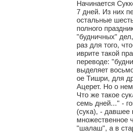
Начинается Сукк
7 дней. Из них п
остальные шесть
полного праздник
"будничных" дел,
раз для того, чт
иврите такой пр
переводе: "будни
выделяет восьмой
ое Тишри, для д
Ацерет. Но о нем
Что же такое сук
семь дней..." - 
(сука), - давшее
множественное чи
"шалаш", а в ста