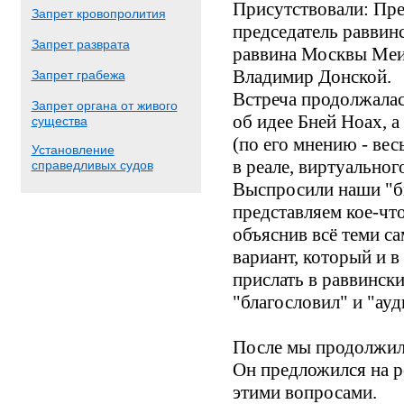
Присутствовали: Пре
Запрет кровопролития
председатель раввин
Запрет разврата
раввина Москвы Меир
Владимир Донской.
Запрет грабежа
Встреча продолжалас
Запрет органа от живого
об идее Бней Ноах, 
существа
(по его мнению - вес
Установление
в реале, виртуальног
справедливых судов
Выспросили наши "би
представляем кое-что
объяснив всё теми с
вариант, который и 
прислать в раввински
"благословил" и "ауд
После мы продолжил
Он предложился на ро
этими вопросами.