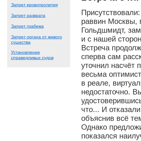
Запрет кровопролития
Присутствовали:
Запрет разврата
раввин Москвы, 
Запрет грабежа
Гольдшмидт, зам
Запрет органа от живого
и с нашей сторо
существа
Встреча продолж
Установление
сперва сам расс
справедливых судов
уточнил насчёт 
весьма оптимист
в реале, виртуа
недостаточно. В
удостоверившись
что... И отказал
объяснив всё те
Однако предложи
показался наилу