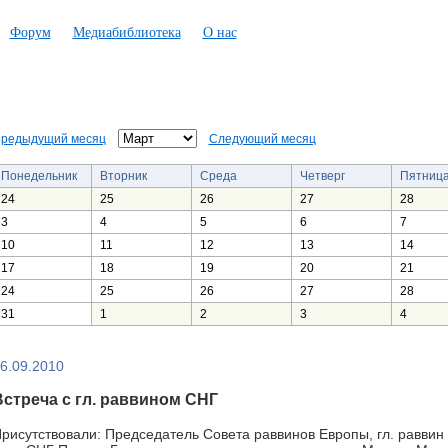
Форум
Медиабиблиотека
О нас
редыдущий месяц
Следующий месяц
Понедельник
Вторник
Среда
Четверг
Пятниц
24
25
26
27
28
3
4
5
6
7
10
11
12
13
14
17
18
19
20
21
24
25
26
27
28
31
1
2
3
4
6.09.2010
Встреча с гл. раввином СНГ
рисутствовали: Председатель Совета раввинов Европы, гл. раввин