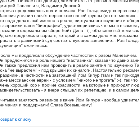
уда СНГ Пинхас Гольдшмидт, заместитель гл. раввина Москвы Меир
митрий Павлов и я, Владимир Донской.
стреча продолжалась почти полчаса. Рав Гольдшмидт сперва сам р
аневич уточнил насчёт перспектив нашей группы (по его мнению -
то надо делать всё именно в реале, виртуального изучения и обще
ыспросили наши "биографии", удостоверившись что мы и в самом д
тказали в формальном сборе Бейт-Дина :-( , объяснив всё теми с
днако предложили вариант, который и в самом деле мне показалс
рислать в раввинский суд соответствующее заявление... Рав Гольд
аудиенция" окончилась.
осле мы продолжили обсуждение частностей с равом Маневичем.
н предложился на роль нашего "наставника", сказав что давно за
н также предложил нам проводить в реале занятия по изучению Та
ока "не вырастем" - под крышей их синагоги. Настоятельно рекоме
раздники, в частности на завтрашний Йом Кипур (там и так приходя
аже мессианские евреи - с условием "никого не трогать" :-), так что
чень хороший хор и прочие красивости, на которые и приходят люд
асвидетельствовать - я вчера слышал их репетицию, и в самом деле
читывая занятость раввинов в канун Йом Кипура - вообще удивител
нимания и поддержали! Слава Всевышнему!
озврат к списку