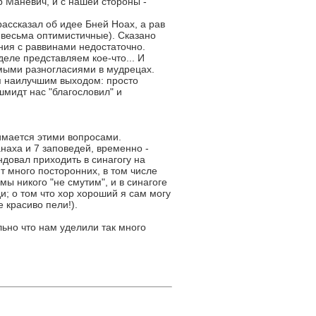
 Маневич, и с нашей стороны -
ассказал об идее Бней Ноах, а рав
 весьма оптимистичные). Сказано
ния с раввинами недостаточно.
еле представляем кое-что... И
амыми разногласиями в мудрецах.
я наилучшим выходом: просто
шмидт нас "благословил" и
нимается этими вопросами.
наха и 7 заповедей, временно -
ндовал приходить в синагогу на
т много посторонних, в том числе
 мы никого "не смутим", и в синагоге
и; о том что хор хороший я сам могу
 красиво пели!).
ьно что нам уделили так много