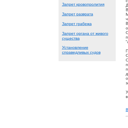
с
Запрет кровопролития
Д
В
Запрет разврата
М
ч
В
Запрет грабежа
о
О
Запрет органа от живого
п
существа
"
Установление
П
справедливых судов
О
О
п
п
д
о
з
У
в
В