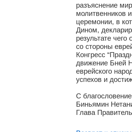
разъяснение мир
молитвенников и
церемонии, в ко
Дином, декларир
результате чего
со стороны еврей
Конгресс “Празд
движение Бней Н
еврейского наро
успехов и дости
С благословени
Биньямин Нетани
Глава Правитель