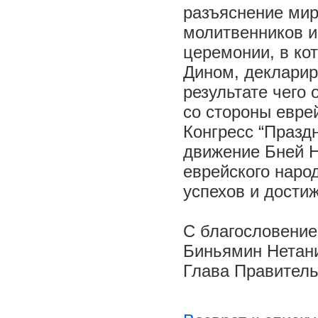
разъяснение мир
молитвенников и
церемонии, в ко
Дином, декларир
результате чего
со стороны еврей
Конгресс “Празд
движение Бней Н
еврейского наро
успехов и дости
С благословени
Биньямин Нетани
Глава Правитель