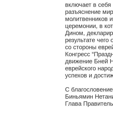
включает в себя
разъяснение мир
молитвенников и
церемонии, в ко
Дином, декларир
результате чего
со стороны еврей
Конгресс “Празд
движение Бней Н
еврейского наро
успехов и дости
С благословени
Биньямин Нетани
Глава Правитель