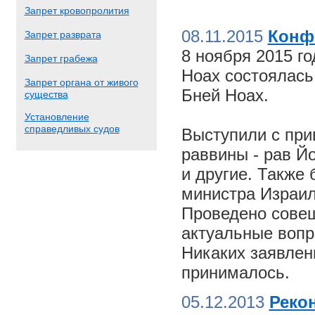
Запрет кровопролития
08.11.2015
Конф
Запрет разврата
8 ноября 2015 г
Запрет грабежа
Ноах состоялас
Запрет органа от живого
Бней Ноах.
существа
Установление
справедливых судов
Выступили с пр
раввины - рав Й
и другие. Также
министра Израил
Проведено совещ
актуальные вопр
Никаких заявлен
принималось.
05.12.2013
Реко