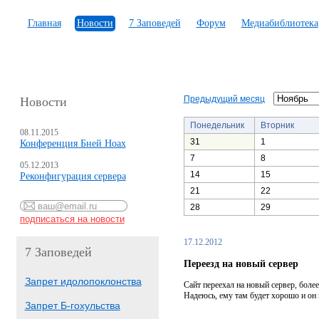
Главная
Новости
7 Заповедей
Форум
Медиабиблиотека
Предыдущий месяц
Новости
Понедельник
Вторник
08.11.2015
31
1
Конференция Бней Ноах
7
8
05.12.2013
14
15
Реконфигурация сервера
21
22
28
29
17.12.2012
7 Заповедей
Переезд на новый сервер
Запрет идолопоклонства
Сайт переехал на новый сервер, боле
Надеюсь, ему там будет хорошо и он
Запрет Б-гохульства