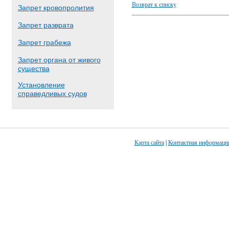
Возврат к списку
Запрет кровопролития
Запрет разврата
Запрет грабежа
Запрет органа от живого
существа
Установление
справедливых судов
Карта сайта
|
Контактная информаци