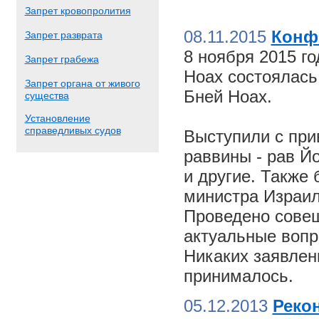
Запрет кровопролития
08.11.2015
Конф
Запрет разврата
8 ноября 2015 г
Запрет грабежа
Ноах состоялас
Запрет органа от живого
Бней Ноах.
существа
Установление
справедливых судов
Выступили с пр
раввины - рав Й
и другие. Также
министра Израил
Проведено совещ
актуальные вопр
Никаких заявлен
принималось.
05.12.2013
Реко