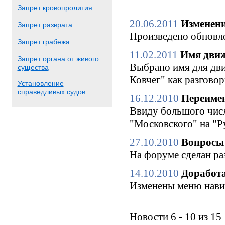
Запрет кровопролития
20.06.2011
Изменени
Запрет разврата
Произведено обновле
Запрет грабежа
11.02.2011
Имя движ
Запрет органа от живого
Выбрано имя для дви
существа
Ковчег" как разгово
Установление
справедливых судов
16.12.2010
Переимен
Ввиду большого числ
"Московского" на "Р
27.10.2010
Вопросы 
На форуме сделан ра
14.10.2010
Доработа
Изменены меню нави
Новости 6 - 10 из 15