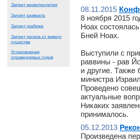
Запрет кровопролития
08.11.2015
Конф
Запрет разврата
8 ноября 2015 г
Ноах состоялас
Запрет грабежа
Бней Ноах.
Запрет органа от живого
существа
Выступили с пр
Установление
справедливых судов
раввины - рав Й
и другие. Также
министра Израил
Проведено совещ
актуальные вопр
Никаких заявлен
принималось.
05.12.2013
Реко
Произведена пер