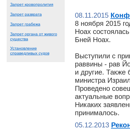
Запрет кровопролития
08.11.2015
Конф
Запрет разврата
8 ноября 2015 г
Запрет грабежа
Ноах состоялас
Запрет органа от живого
Бней Ноах.
существа
Установление
справедливых судов
Выступили с пр
раввины - рав Й
и другие. Также
министра Израил
Проведено совещ
актуальные вопр
Никаких заявлен
принималось.
05.12.2013
Реко