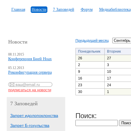
Главная
Новости
7 Заповедей
Форум
Медиабиблиотека
Предыдущий месяц
Новости
Понедельник
Вторник
08.11.2015
26
27
Конференция Бней Ноах
2
3
05.12.2013
9
10
Реконфигурация сервера
16
17
23
24
30
1
7 Заповедей
Поиск:
Запрет идолопоклонства
Запрет Б-гохульства