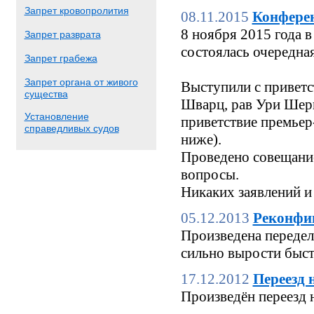
Запрет кровопролития
08.11.2015
Конфере
8 ноября 2015 года
Запрет разврата
состоялась очередн
Запрет грабежа
Запрет органа от живого
Выступили с приветс
существа
Шварц, рав Ури Шерк
Установление
приветствие премьер
справедливых судов
ниже).
Проведено совещание
вопросы.
Никаких заявлений и
05.12.2013
Реконфи
Произведена переделк
сильно вырости быстр
17.12.2012
Переезд 
Произведён переезд 