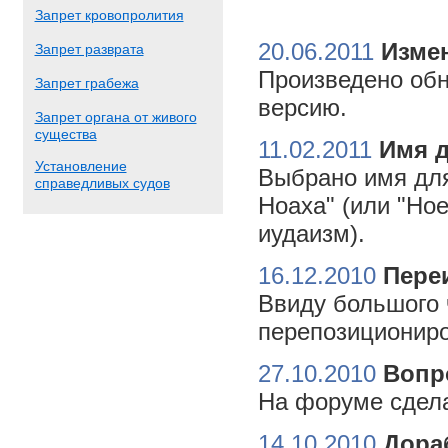
Запрет кровопролития
20.06.2011
Измен
Запрет разврата
Произведено обн
Запрет грабежа
версию.
Запрет органа от живого
существа
11.02.2011
Имя 
Установление
Выбрано имя для
справедливых судов
Ноаха" (или "Но
иудаизм).
16.12.2010
Пере
Ввиду большого 
перепозициониро
27.10.2010
Вопр
На форуме сдела
14.10.2010
Дора