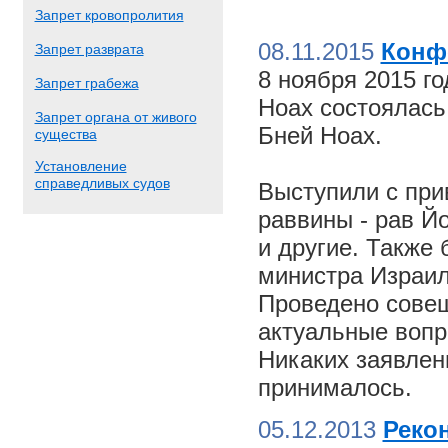
Запрет кровопролития
08.11.2015
Конф
Запрет разврата
8 ноября 2015 г
Запрет грабежа
Ноах состоялас
Запрет органа от живого
Бней Ноах.
существа
Установление
справедливых судов
Выступили с пр
раввины - рав Й
и другие. Также
министра Израил
Проведено совещ
актуальные вопр
Никаких заявлен
принималось.
05.12.2013
Реко