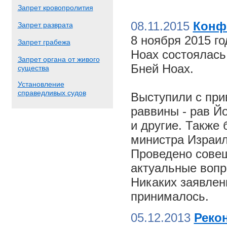
Запрет кровопролития
08.11.2015
Конф
Запрет разврата
8 ноября 2015 г
Запрет грабежа
Ноах состоялас
Запрет органа от живого
Бней Ноах.
существа
Установление
справедливых судов
Выступили с пр
раввины - рав Й
и другие. Также
министра Израил
Проведено совещ
актуальные вопр
Никаких заявлен
принималось.
05.12.2013
Реко